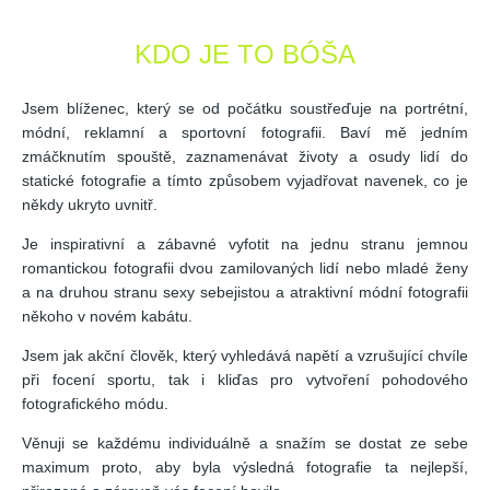
KDO JE TO BÓŠA
Jsem blíženec, který se od počátku soustřeďuje na portrétní,
módní, reklamní a sportovní fotografii. Baví mě jedním
zmáčknutím spouště, zaznamenávat životy a osudy lidí do
statické fotografie a tímto způsobem vyjadřovat navenek, co je
někdy ukryto uvnitř.
Je inspirativní a zábavné vyfotit na jednu stranu jemnou
romantickou fotografii dvou zamilovaných lidí nebo mladé ženy
a na druhou stranu sexy sebejistou a atraktivní módní fotografii
někoho v novém kabátu.
Jsem jak akční člověk, který vyhledává napětí a vzrušující chvíle
při focení sportu, tak i kliďas pro vytvoření pohodového
fotografického módu.
Věnuji se každému individuálně a snažím se dostat ze sebe
maximum proto, aby byla výsledná fotografie ta nejlepší,