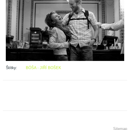
Štítky:
BÓŠA - JIŘÍ BOŠEK
Sitemap